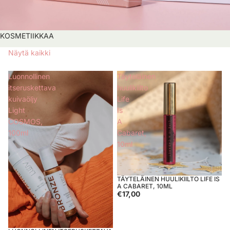
KOSMETIIKKAA
Näytä kaikki
Luonnollinen
Täyteläinen
itseruskettava
huulikiilto
kuivaöljy
Life
Light
Is
COSMOS,
A
100ml
Cabaret,
10ml
TÄYTELÄINEN HUULIKIILTO LIFE IS
Loppuunmyyty
A CABARET, 10ML
€17,00