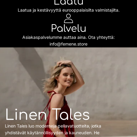
Laatu
Laatua ja kestävyyttä eurooppalaisilta valmistajilta.
Palvelu
Asiakaspalvelumme auttaa aina. Ota yhteyttä:
info@femene.store
Linen Tales
Linen Tales luo moderneja pellavatuotteita, jotka
yhdistävät käytännöllisyyden ja kauneuden. He