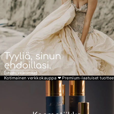
Tyyliä, sinun
ehdoillasi.
Tutustu valikoimaan
Kotimainen verkkokauppa ❤︎ Premium-laatuiset tuotteet