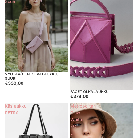
Suuri
VYÖTÄRÖ- JA OLKALAUKKU,
Loppuunmyyty
SUURI
€330,00
FACET OLKALAUKKU
Loppuunmyyty
€378,00
Käsilaukku
Metropolitan
PETRA
Glow
White
ZC
L