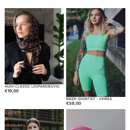
Huivi
Biker-
Classic
shortsit
Leopardikuvio
-
Vihreä
HUIVI CLASSIC LEOPARDIKUVIO
€19,00
BIKER-SHORTSIT - VIHREÄ
€59,00
Vyötärö-
Facet
ja
olkalaukku
olkalaukku,