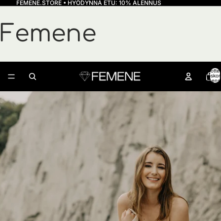
FEMENE.STORE • HYÖDYNNÄ ETU:
10% ALENNUS
Femene
Tuottei
ostoskor
yhteens