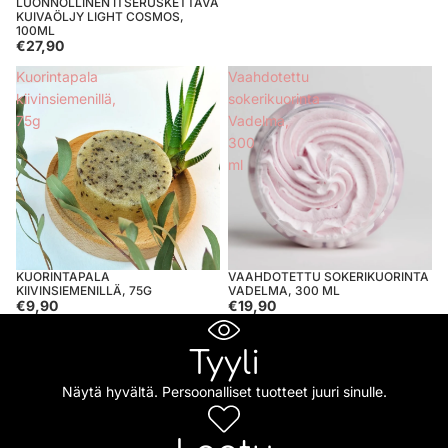
LUONNOLLINEN ITSERUSKETTAVA
KUIVAÖLJY LIGHT COSMOS,
100ML
€27,90
Kuorintapala
Vaahdotettu
kiivinsiemenillä,
sokerikuorinta
75g
Vadelma,
300
ml
KUORINTAPALA
VAAHDOTETTU SOKERIKUORINTA
KIIVINSIEMENILLÄ, 75G
VADELMA, 300 ML
€9,90
€19,90
Tyyli
Näytä hyvältä. Persoonalliset tuotteet juuri sinulle.