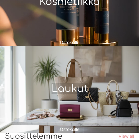
Kosmetiikka
Ostoksille
Laukut
Ostoksille
Suosittelemme
View all