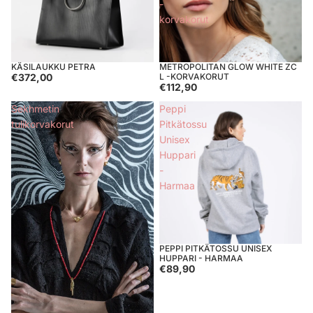
-
korvakorut
KÄSILAUKKU PETRA
METROPOLITAN GLOW WHITE ZC
€372,00
L -KORVAKORUT
€112,90
Sekhmetin
Peppi
tulikorvakorut
Pitkätossu
Unisex
Huppari
-
Harmaa
PEPPI PITKÄTOSSU UNISEX
HUPPARI - HARMAA
€89,90