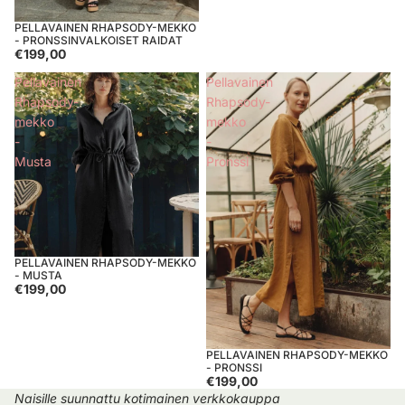
PELLAVAINEN RHAPSODY-MEKKO
- PRONSSINVALKOISET RAIDAT
€199,00
Pellavainen
Pellavainen
Rhapsody-
Rhapsody-
mekko
mekko
-
-
Musta
Pronssi
PELLAVAINEN RHAPSODY-MEKKO
- MUSTA
€199,00
PELLAVAINEN RHAPSODY-MEKKO
- PRONSSI
€199,00
Naisille suunnattu kotimainen verkkokauppa